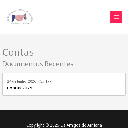
Skip
to
content
Contas
Documentos Recentes
Contas
24 de Junho, 2026
Contas 2025
Copyright © 2026 Os Amigos de Arrifana